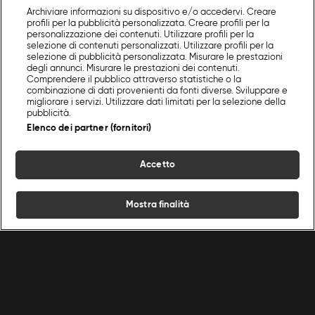
Archiviare informazioni su dispositivo e/o accedervi. Creare
profili per la pubblicità personalizzata. Creare profili per la
personalizzazione dei contenuti. Utilizzare profili per la
selezione di contenuti personalizzati. Utilizzare profili per la
selezione di pubblicità personalizzata. Misurare le prestazioni
degli annunci. Misurare le prestazioni dei contenuti.
Comprendere il pubblico attraverso statistiche o la
combinazione di dati provenienti da fonti diverse. Sviluppare e
migliorare i servizi. Utilizzare dati limitati per la selezione della
pubblicità.
Elenco dei partner (fornitori)
Accetto
Mostra finalità
Home
Programmi
Live
Cerca
Menu
/
Programmi Food Network
/
Dolci Di Notte
/
Napoli
Ricette
Chef
Programmi
Condizioni d'uso
Privacy policy