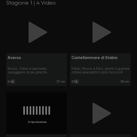
Stagione 1 | 4 Video
Aversa
Castellammare di Stabia
Rocco, Fabio e Leonardo
Fabio, Rocco e Dino, pronti a gustare
assaggiano le più ghiotte
ottime specialità in dolci bocconi!
prelibatezze della notte.
37 min
38 min
E4
E3
In riproduzione