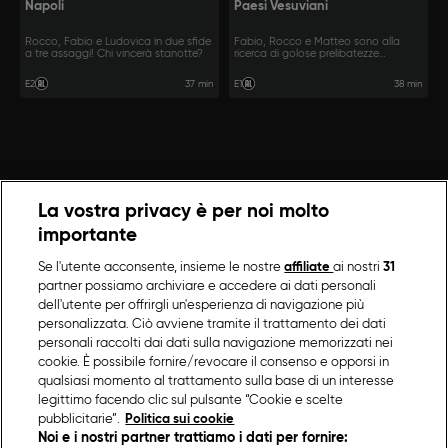
Napoli
Paesi Vesuviani
Rocco, Fabio e Ludovica in due sfide
Fabio, Rocco e Matteo sono alla
a tre assaggi! Chi vincerà stanotte?
ricerca di golose prelibatezze
notturne.
37 min
38 min
E2
E1
La vostra privacy è per noi molto
importante
Se l'utente acconsente, insieme le nostre
affiliate
ai nostri
31
partner possiamo archiviare e accedere ai dati personali
dell'utente per offrirgli un'esperienza di navigazione più
personalizzata. Ciò avviene tramite il trattamento dei dati
personali raccolti dai dati sulla navigazione memorizzati nei
cookie. È possibile fornire/revocare il consenso e opporsi in
qualsiasi momento al trattamento sulla base di un interesse
legittimo facendo clic sul pulsante “Cookie e scelte
pubblicitarie”.
Politica sui cookie
Noi e i nostri partner trattiamo i dati per fornire: