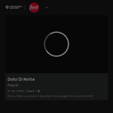
Dolci Di Notte
Napoli
S
1
: E
2
|
37
min
|
Napoli
|
Rocco, Fabio e Ludovica in due sfide a tre assaggi! Chi vincerà stanotte?