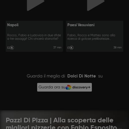
Napoli
Paesi Vesuviani
Rocco, Fabio e Ludovica in due sfide
Fabio, Rocco e Matteo sono alla
a tre assaggi! Chi vincerà stanotte?
ricerca di golose prelibatezze
notturne.
37 min
38 min
E2
E1
Guarda il meglio di
Dolci Di Notte
su
Guarda ora su
Pazzi Di Pizza | Alla scoperta delle
migliori pizzerie con Fabio Esposito e