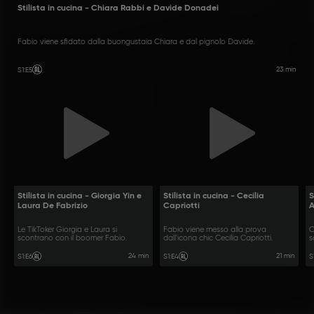
Stilista in cucina - Chiara Rabbi e Davide Donadei
Fabio viene sfidato dalla buongustaia Chiara e dal pignolo Davide.
23 min
S1
:
E5
Stilista in cucina - Giorgia Yin e
Stilista in cucina - Cecilia
S
Laura De Fabrizio
Capriotti
Le TikToker Giorgia e Laura si
Fabio viene messo alla prova
C
scontrano con il boomer Fabio.
dall'icona chic Cecilia Capriotti.
s
c
24 min
21 min
S1
:
E6
S1
:
E4
S