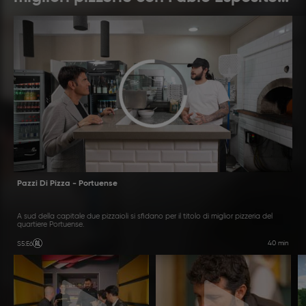
Sal Da Vinci
Pazzi Di Pizza - Portuense
A sud della capitale due pizzaioli si sfidano per il titolo di miglior pizzeria del
quartiere Portuense.
40 min
S5
:
E6