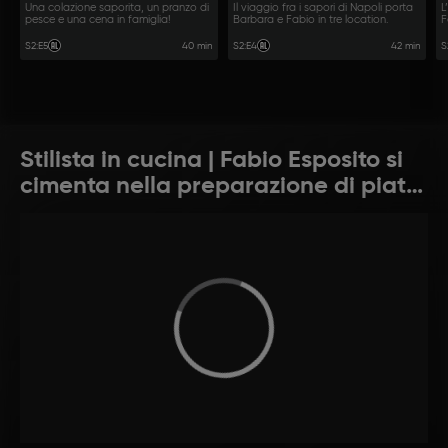
Una colazione saporita, un pranzo di
Il viaggio fra i sapori di Napoli porta
L
pesce e una cena in famiglia!
Barbara e Fabio in tre location.
F
r
40 min
42 min
S2
:
E5
S2
:
E4
S
Stilista in cucina | Fabio Esposito si
cimenta nella preparazione di piatti
per alcuni ospiti