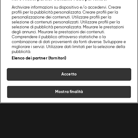
Archiviare informazioni su dispositivo e/o accedervi. Creare
profili per la pubblicità personalizzata. Creare profili per la
personalizzazione dei contenuti. Utilizzare profili per la
selezione di contenuti personalizzati. Utilizzare profili per la
selezione di pubblicità personalizzata. Misurare le prestazioni
degli annunci. Misurare le prestazioni dei contenuti.
Comprendere il pubblico attraverso statistiche o la
combinazione di dati provenienti da fonti diverse. Sviluppare e
migliorare i servizi. Utilizzare dati limitati per la selezione della
pubblicità.
Elenco dei partner (fornitori)
Accetto
Mostra finalità
Home
Programmi
Live
Cerca
Menu
/
Programmi Food Network
/
Dolci Di Notte
Ricette
Chef
Programmi
Condizioni d'uso