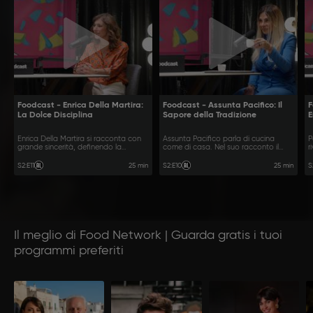
Foodcast - Enrica Della Martira:
Foodcast - Assunta Pacifico: Il
F
La Dolce Disciplina
Sapore della Tradizione
E
Enrica Della Martira si racconta con
Assunta Pacifico parla di cucina
P
grande sincerità, definendo la
come di casa. Nel suo racconto il
r
pasticceria come un delicato
cibo diventa un vero e proprio atto
p
equilibrio tra rigore e pura emozione.
d’amore, un modo per tenere vivi i
s
25 min
25 min
S2
:
E11
S2
:
E10
S
ricordi e la propria identità.
d
Il meglio di Food Network | Guarda gratis i tuoi
programmi preferiti