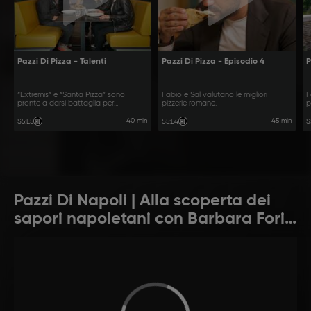
Pazzi Di Pizza - Talenti
Pazzi Di Pizza - Episodio 4
P
“Extremis” e “Santa Pizza” sono
Fabio e Sal valutano le migliori
F
pronte a darsi battaglia per
pizzerie romane.
p
aggiudicarsi il titolo di miglior pizzeria
del quartiere Talenti.
40 min
45 min
S5
:
E5
S5
:
E4
S
Pazzi Di Napoli | Alla scoperta dei
sapori napoletani con Barbara Foria
e Fabio Esposito