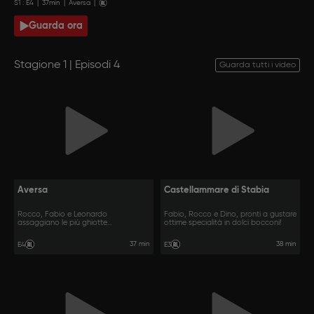
S
1
: E
4
|
37
min
|
Aversa
|
Guarda ora
Stagione 1 | Episodi 4
Guarda tutti i video
Aversa
Castellammare di Stabia
Rocco, Fabio e Leonardo
Fabio, Rocco e Dino, pronti a gustare
assaggiano le più ghiotte
ottime specialità in dolci bocconi!
prelibatezze della notte.
37 min
38 min
E4
E3