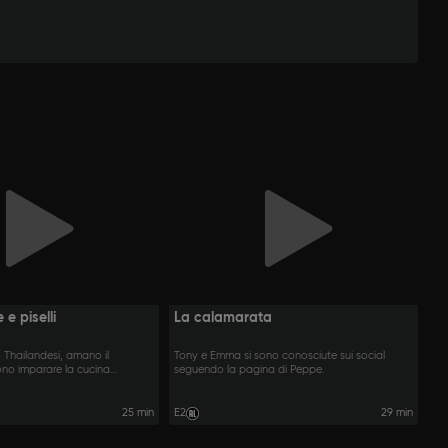
 e piselli
La calamarata
 Thailandesi, amano il
Tony e Emma si sono conosciute sui social
ono imparare la cucina
seguendo la pagina di Peppe.
25 min
E2
29 min