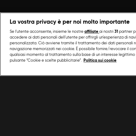
La vostra privacy è per noi molto importante
Se l'utente acconsente, insieme le nostre
affiliate
ai nostri
31
partner p
accedere ai dati personali dell'utente per offrirgli un'esperienza di na
personalizzata. Ciò avviene tramite il trattamento dei dati personali ra
navigazione memorizzati nei cookie. È possibile fornire/revocare il co
qualsiasi momento al trattamento sulla base di un interesse legittimo 
pulsante “Cookie e scelte pubblicitarie”.
Politica sui cookie
/
Programmi Food Network
/
Do You Like Pesce?