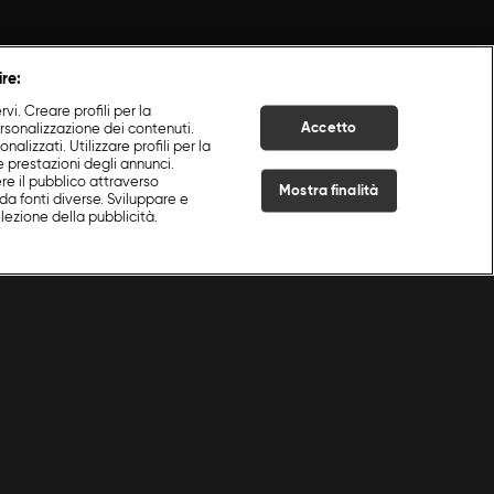
ire:
i. Creare profili per la
Accetto
ersonalizzazione dei contenuti.
nalizzati. Utilizzare profili per la
e prestazioni degli annunci.
re il pubblico attraverso
Mostra finalità
da fonti diverse. Sviluppare e
selezione della pubblicità.
Live Now
 Like Pesce?
|
Spaghetti con i ricci
|
S
1
:E
4