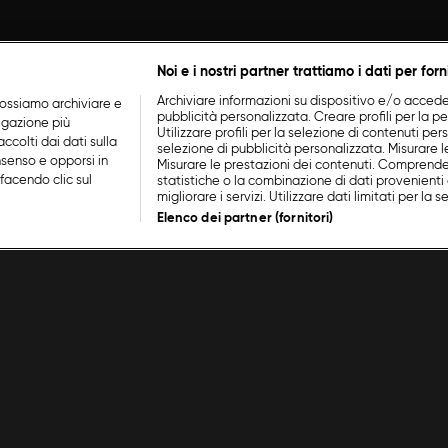
Noi e i nostri partner trattiamo i dati per forn
Archiviare informazioni su dispositivo e/o accederv
ossiamo archiviare e
pubblicità personalizzata. Creare profili per la p
vigazione più
Utilizzare profili per la selezione di contenuti perso
ccolti dai dati sulla
selezione di pubblicità personalizzata. Misurare l
nsenso e opporsi in
Misurare le prestazioni dei contenuti. Comprende
facendo clic sul
statistiche o la combinazione di dati provenienti 
migliorare i servizi. Utilizzare dati limitati per la 
Elenco dei partner (fornitori)
/
Spaghetti con i ricci
Do You