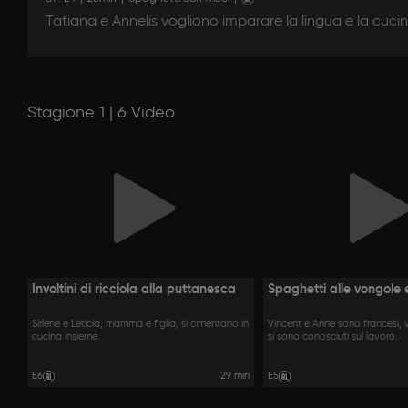
Tatiana e Annelis vogliono imparare la lingua e la cucin
Stagione 1 | 6 Video
Involtini di ricciola alla puttanesca
Spaghetti alle vongole e
Sirlene e Leticia, mamma e figlia, si cimentano in
Vincent e Anne sono francesi, v
cucina insieme.
si sono conosciuti sul lavoro.
E6
29 min
E5