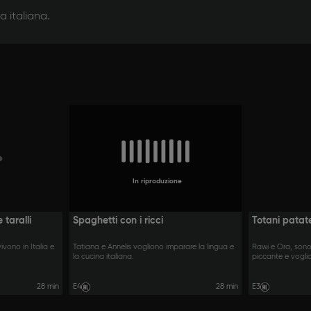
a italiana.
In riproduzione
 taralli
Spaghetti con i ricci
Totani patate
ivono in Italia e
Tatiana e Annelis vogliono imparare la lingua e
Rawi e Ora, sono
la cucina italiana.
piccante e vogli
napoletana!
28 min
E4
28 min
E3