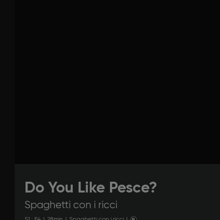
Do You Like Pesce?
Spaghetti con i ricci
S
1
: E
4
|
28
min
|
Spaghetti con i ricci
|