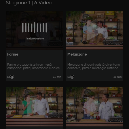
Stagione 1 | 6 Video
In riproduzione
Farine
Melanzane
Farine protagoniste in un menù
Melanzane di ogni varietà diventano
campano: pizza, montanare e dolce
conserve, primi e millefoglie rustiche
alle mandorle.
della Toscana.
34 min
33 min
E6
E5