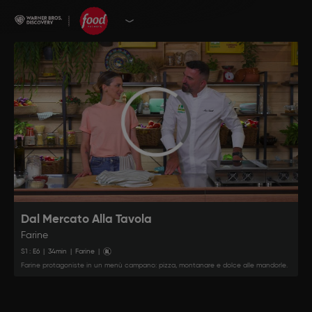
Dal Mercato Alla Tavola
Farine
S
1
: E
6
|
34
min
|
Farine
|
Farine protagoniste in un menù campano: pizza, montanare e dolce alle mandorle.