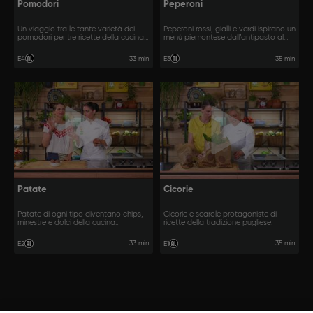
Pomodori
Peperoni
Un viaggio tra le tante varietà dei
Peperoni rossi, gialli e verdi ispirano un
pomodori per tre ricette della cucina
menù piemontese dall’antipasto al
marchigiana.
secondo.
33 min
35 min
E4
E3
Patate
Cicorie
Patate di ogni tipo diventano chips,
Cicorie e scarole protagoniste di
minestre e dolci della cucina
ricette della tradizione pugliese.
abruzzese.
33 min
35 min
E2
E1