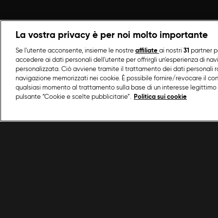
La vostra privacy è per noi molto importante
Se l'utente acconsente, insieme le nostre
affiliate
ai nostri
31
partner p
accedere ai dati personali dell'utente per offrirgli un'esperienza di na
personalizzata. Ciò avviene tramite il trattamento dei dati personali ra
navigazione memorizzati nei cookie. È possibile fornire/revocare il co
qualsiasi momento al trattamento sulla base di un interesse legittimo 
pulsante “Cookie e scelte pubblicitarie”.
Politica sui cookie
/
Programmi Food Network
/
Cucina in balcone 