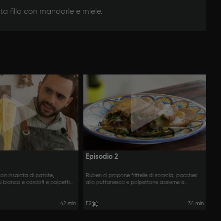
a fillo con mandorle e miele.
Episodio 2
con insalata di patate,
Ruben ci propone frittelle di scarola, paccheri
ù bianco e carciofi e polpettine
alla puttanesca e polpettone assieme a
lsa verde.
mamma Fabiana.
42 min
E2
34 min