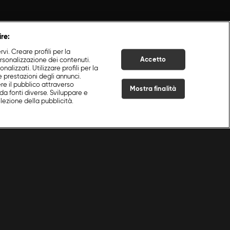
ire:
i. Creare profili per la
Accetto
ersonalizzazione dei contenuti.
nalizzati. Utilizzare profili per la
e prestazioni degli annunci.
re il pubblico attraverso
Mostra finalità
da fonti diverse. Sviluppare e
selezione della pubblicità.
Live Now
 in balcone con Ruben
|
Episodio 1
|
S
3
:E
1