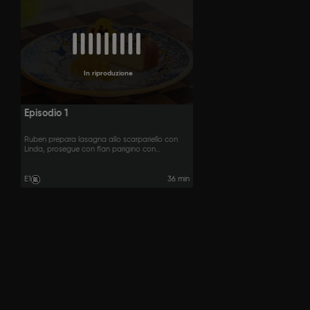
In riproduzione
Episodio 1
Ruben prepara lasagna allo scarpariello con
Linda, prosegue con flan parigino con
composta di mele e ravioli di pasta fillo con
mandorle e miele.
E1
36 min