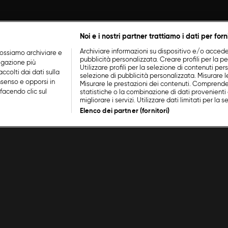
Noi e i nostri partner trattiamo i dati per forn
Archiviare informazioni su dispositivo e/o accederv
ossiamo archiviare e
pubblicità personalizzata. Creare profili per la p
vigazione più
Utilizzare profili per la selezione di contenuti perso
ccolti dai dati sulla
selezione di pubblicità personalizzata. Misurare l
nsenso e opporsi in
Misurare le prestazioni dei contenuti. Comprende
facendo clic sul
statistiche o la combinazione di dati provenienti 
migliorare i servizi. Utilizzare dati limitati per la 
Elenco dei partner (fornitori)
con Ruben
/
Episodio 1
Cucina