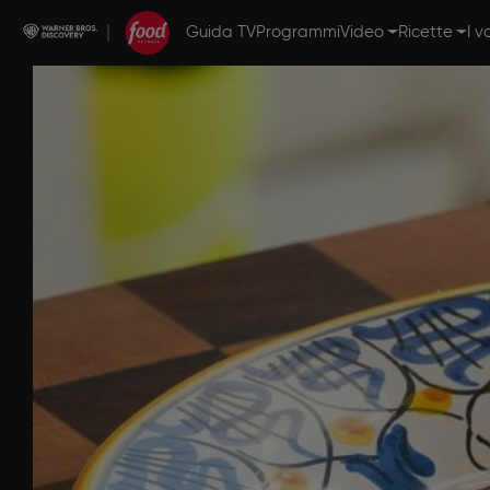
Guida TV
Programmi
Video
Ricette
I v