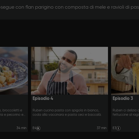
segue con flan parigino con composta di mele e ravioli di past
Episodio 4
Episodio 3
 broccoletti e
Ruben cucina pasta con spigola in bianco,
Ruben ci delizia 
ria e pecorino e
coda alla vaccinara e pasta ceci e baccalà.
fettuccine al rag
inara.
di salsiccia in sa
34 min
E4
37 min
E3