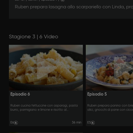
Ruben prepara lasagna allo scarpariello con Linda, pro
Stagione 3 | 6 Video
Episodio 6
Episodio 5
Ruben cucina fettuccine con asparagi, pasta
Ruben prepara panino con brie,
burro, parmigiano e limone e risotto al
alici, gnocchi di pane con cico
pomodoro con stracciatella e salsa al basilico.
ricotta fritta con salsa alla mar
E6
36 min
E5