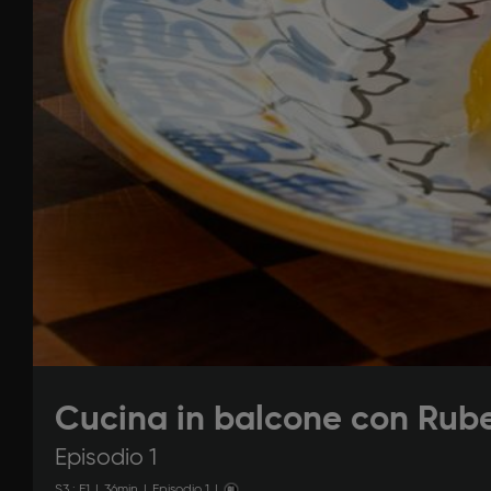
Cucina in balcone con Rub
Episodio 1
S
3
: E
1
|
36
min
|
Episodio 1
|