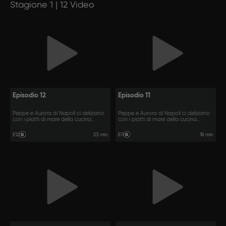
Stagione 1 | 12 Video
Episodio 12
Episodio 11
Peppe e Aurora di Napoli ci deliziano
Peppe e Aurora di Napoli ci deliziano
con i piatti di mare della cucina
con i piatti di mare della cucina
partenopea.
partenopea.
23 min
18 min
E12
E11