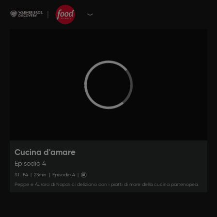
Cucina d'amare
Episodio 4
S
1
: E
4
|
23
min
|
Episodio 4
|
Peppe e Aurora di Napoli ci deliziano con i piatti di mare della cucina partenopea.