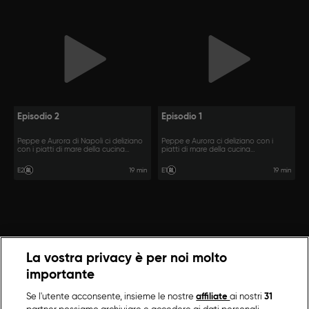
Episodio 2
Episodio 1
Peppe e Aurora di Napoli ci deliziano
Peppe e Aurora ci deliziano con i
con i piatti di mare della cucina
piatti di mare della cucina
partenopea.
partenopea.
19 min
19 min
E2
E1
La vostra privacy è per noi molto
importante
Se l'utente acconsente, insieme le nostre
affiliate
ai nostri
31