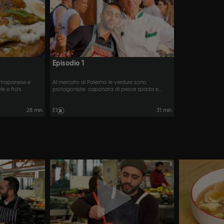
Episodio 1
 trapanese e
Al mercato di Palermo le verdure sono
e e fichi.
protagoniste: caponata di pesce spada e
pasta con i tenerumi.
28 min
E1
31 min