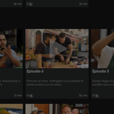
36 min
E1
32 min
Episodio 6
Episodio 5
ta: empanadas e
Profumo di mare: maltagliati con polpette di
Ruben frigge di g
ta.
sarde e pasta con le sarde.
panelle cacio e 
31 min
E6
30 min
E5