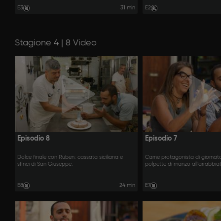
E3
31 min
E2
Stagione 4 | 8 Video
Episodio 8
Episodio 7
Dolce finale con Ruben: cassata siciliana e
Carne protagonista di giorna
sfinci di San Giuseppe.
polpette di manzo all’arrabbia
E8
24 min
E7