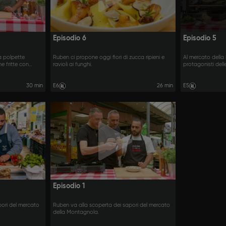
Episodio 6
Episodio 5
a polpette
Ruben ci propone oggi fiori di zucca ripieni e
Al mercato della
e fritte con
ravioli ai funghi.
protagonisti dell
carciofi.
30 min
E6
26 min
E5
Episodio 1
pori del mercato
Ruben va alla scoperta dei sapori del mercato
della Montagnola.