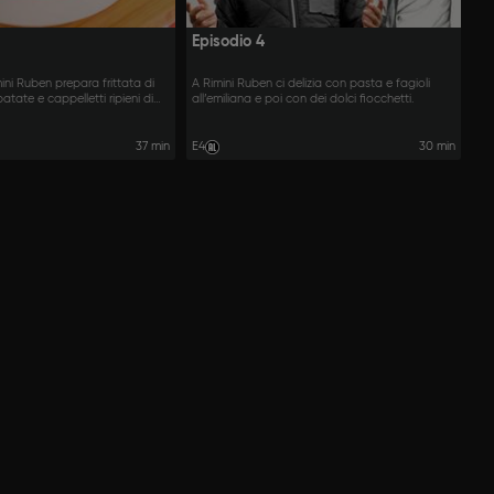
Episodio 4
ini Ruben prepara frittata di
A Rimini Ruben ci delizia con pasta e fagioli
atate e cappelletti ripieni di
all’emiliana e poi con dei dolci fiocchetti.
 brodo vegetale.
37 min
E4
30 min