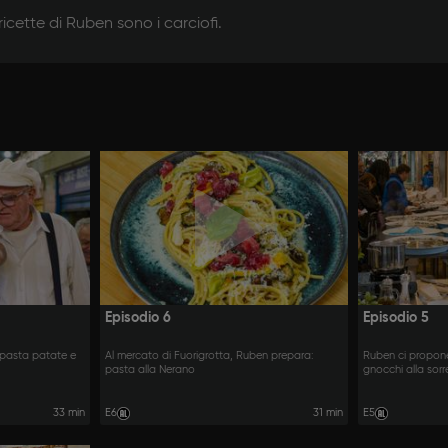
icette di Ruben sono i carciofi.
Episodio 6
Episodio 5
: pasta patate e
Al mercato di Fuorigrotta, Ruben prepara:
Ruben ci propone
pasta alla Nerano
gnocchi alla sorr
33 min
E6
31 min
E5