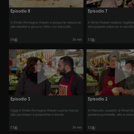
Episodio 8
Episodio 7
In Emilia Romagna Ruben ci propone crescione
A Rimini Ruben realizza tagliate
alle erbette e gnocco fritto con baccalà
strozzapreti salsiccia e cavolfio
mantecato.
E8
34 min
E7
Episodio 3
Episodio 2
Oggi in Emilia Romagna Ruben cucina manzo
Al Mercato coperto di Rimini 
alla picchiapò e polpettine in brodo.
piadina puntarelle, alici e strac
orecchioni romagnoli ripieni di r
E3
34 min
E2