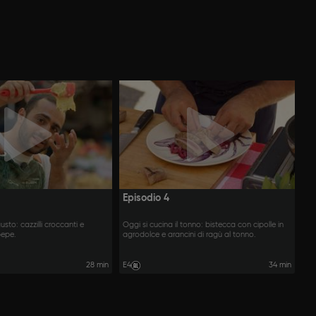
Episodio 4
usto: cazzilli croccanti e
Oggi si cucina il tonno: bistecca con cipolle in
pepe.
agrodolce e arancini di ragù al tonno.
28 min
E4
34 min