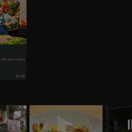
 alla genovese e
35 min