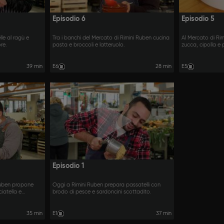
Episodio 6
Episodio 5
lle al ragù e
Tra i banchi del Mercato di Rimini Ruben cucina
Al Mercato di Rim
re.
pasta e broccoli e latteruolo.
zucca, cipolla e p
squacquerone in
39 min
E6
28 min
E5
Episodio 1
Ruben propone
Oggi a Rimini Ruben prepara passatelli con
ciatella e
brodo di pesce e sardoncini scottadito.
icotta.
35 min
E1
37 min