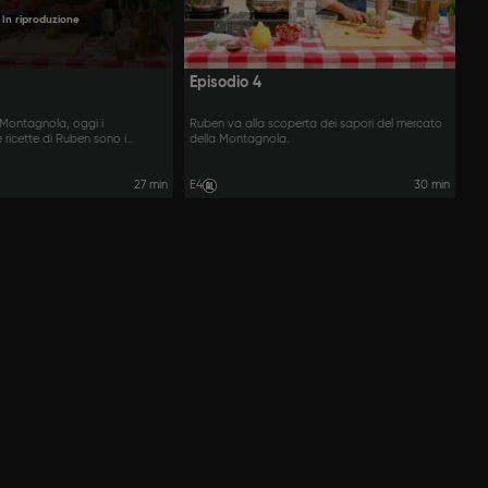
In riproduzione
Episodio 4
 Montagnola, oggi i
Ruben va alla scoperta dei sapori del mercato
e ricette di Ruben sono i
della Montagnola.
27 min
E4
30 min