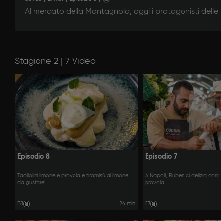
Al mercato della Montagnola, oggi i protagonisti delle r
Stagione 2 | 7 Video
Episodio 8
Episodio 7
Tagliolini limone e provola e tiramisù al limone
A Napoli, Ruben ci delizia con
da gustare!
provola
E8
24 min
E7