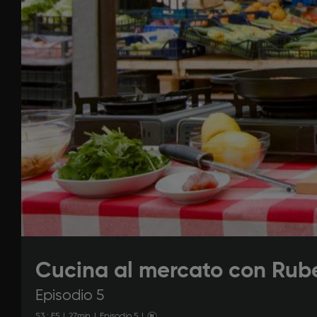
Cucina al mercato con Rub
Episodio 5
S
3
: E
5
|
27
min
|
Episodio 5
|