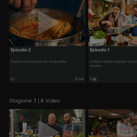
Episodio 2
Episodio 1
Ruben cucina pasta allo scarpariello.
A Napoli Ruben prepara: pasta
involtini.
E2
31 min
E1
Stagione 3 | 8 Video