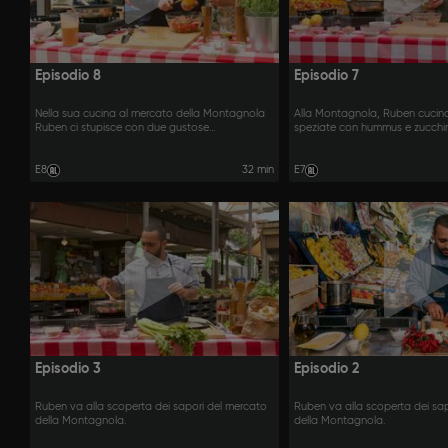
Episodio 8
Episodio 7
Nella sua cucina al mercato della Montagnola
Alla Montagnola, Ruben cucin
Ruben ci stupisce con due gustose
speziate con hummus e zucchin
preparazioni a base di pomodoro.
tzatziki.
E8
32 min
E7
Episodio 3
Episodio 2
Ruben va alla scoperta dei sapori del mercato
Ruben va alla scoperta dei sa
della Montagnola.
della Montagnola.