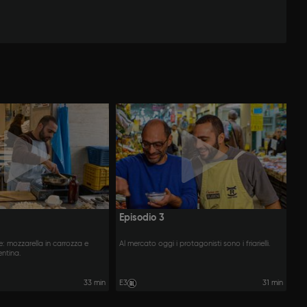
Episodio 3
: mozzarella in carrozza e
Al mercato oggi i protagonisti sono i friarielli.
entina.
33 min
E3
31 min