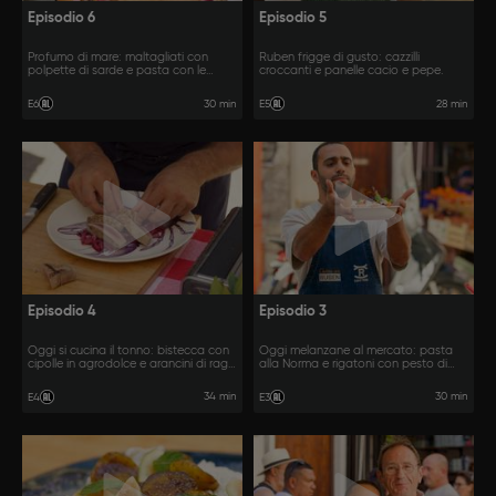
Episodio 6
Episodio 5
Profumo di mare: maltagliati con
Ruben frigge di gusto: cazzilli
polpette di sarde e pasta con le
croccanti e panelle cacio e pepe.
sarde.
30 min
28 min
E6
E5
Episodio 4
Episodio 3
Oggi si cucina il tonno: bistecca con
Oggi melanzane al mercato: pasta
cipolle in agrodolce e arancini di ragù
alla Norma e rigatoni con pesto di
al tonno.
menta e ricotta.
34 min
30 min
E4
E3