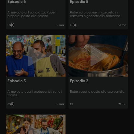
Episodio 6
Episodio 5
Al mercato di Fuorigrotta, Ruben
Ruben ci propone: mozzarella in
prepara: pasta alla Nerano
carrozza e gnocchi alla sorrentina.
31 min
33 min
E6
E5
Episodio 3
Episodio 2
Al mercato oggi i protagonisti sono i
Ruben cucina pasta allo scarpariello.
friarielli.
31 min
E3
E2
31 min