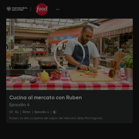
Cucina al mercato con Ruben
Episodio 4
S
3
: E
4
|
30
min
|
Episodio 4
|
Ruben va alla scoperta dei sapori del mercato della Montagnola.