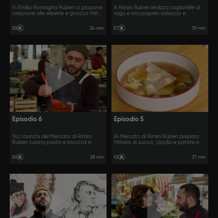
In Emilia Romagna Ruben ci propone
A Rimini Ruben realizza tagliatelle al
crescione alle erbette e gnocco fritto
ragù e strozzapreti salsiccia e
con baccalà mantecato.
cavolfiore.
34 min
39 min
E8
E7
Episodio 6
Episodio 5
Tra i banchi del Mercato di Rimini
Al Mercato di Rimini Ruben prepara
Ruben cucina pasta e broccoli e
frittata di zucca, cipolla e patate e
latteruolo.
cappelletti ripieni di squacquerone in
brodo vegetale.
28 min
37 min
E6
E5