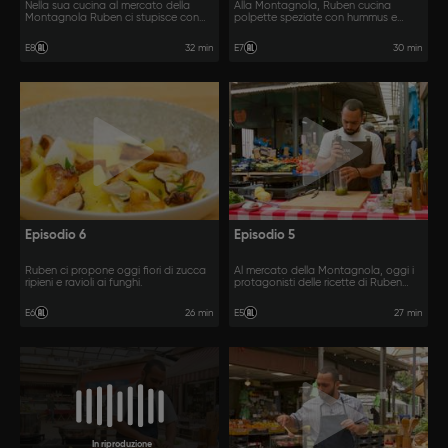
Nella sua cucina al mercato della
Alla Montagnola, Ruben cucina
Montagnola Ruben ci stupisce con
polpette speziate con hummus e
due gustose preparazioni a base di
zucchine fritte con tzatziki.
pomodoro.
32 min
30 min
E8
E7
Episodio 6
Episodio 5
Ruben ci propone oggi fiori di zucca
Al mercato della Montagnola, oggi i
ripieni e ravioli ai funghi.
protagonisti delle ricette di Ruben
sono i carciofi.
26 min
27 min
E6
E5
In riproduzione