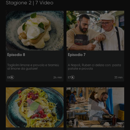
Stagione 2 | 7 Video
Episodio 8
Episodio 7
Tagliolini limone e provola e tiramisù
A Napoli, Ruben ci delizia con: pasta
al limone da gustare!
patate e provola
24 min
33 min
E8
E7