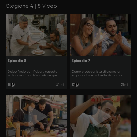
Stagione 4 | 8 Video
Episodio 8
Episodio 7
Dolce finale con Ruben: cassata
Carne protagonista di giornata:
siciliana e sfinci di San Giuseppe.
empanadas e polpette di manzo
all’arrabbiata.
24 min
31 min
E8
E7