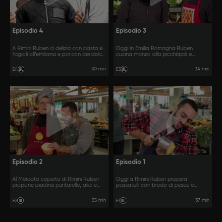
Episodio 4
Episodio 3
A Rimini Ruben ci delizia con pasta e
Oggi in Emilia Romagna Ruben
fagioli all’emiliana e poi con dei dolci
cucina manzo alla picchiapò e
fiocchetti.
polpettine in brodo.
30 min
34 min
E4
E3
Episodio 2
Episodio 1
Al Mercato coperto di Rimini Ruben
Oggi a Rimini Ruben prepara
propone piadina puntarelle, alici e
passatelli con brodo di pesce e
stracciatella e orecchioni romagnoli
sardoncini scottadito.
ripieni di ricotta.
35 min
37 min
E2
E1