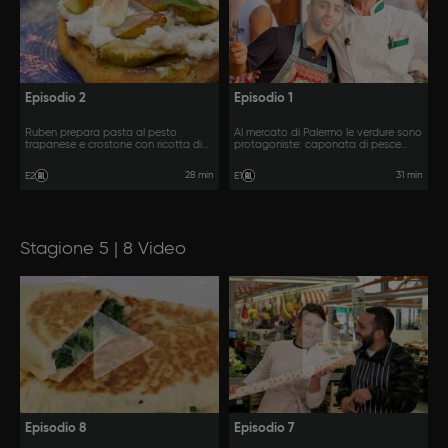
Episodio 2
Episodio 1
Ruben prepara pasta al pesto
Al mercato di Palermo le verdure sono
trapanese e crostone con ricotta di
protagoniste: caponata di pesce
mandorle e fichi.
spada e pasta con i tenerumi.
28 min
31 min
E2
E1
Stagione 5 | 8 Video
Episodio 8
Episodio 7