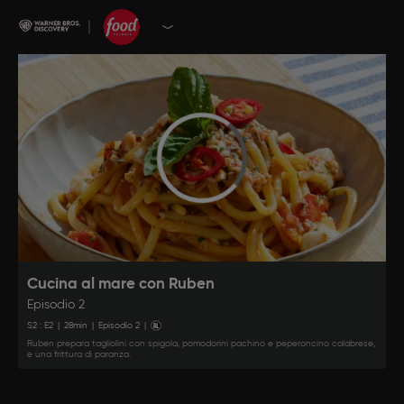
Cucina al mare con Ruben
Episodio 2
S
2
: E
2
|
28
min
|
Episodio 2
|
Ruben prepara tagliolini con spigola, pomodorini pachino e peperoncino calabrese,
e una frittura di paranza.