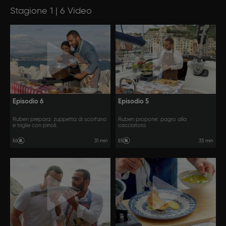
Stagione 1 | 6 Video
Episodio 6
Episodio 5
Ruben prepara: zuppetta di scorfano
Ruben propone: pagro alla
e triglie con pinoli.
cacciatora.
31 min
33 min
E6
E5