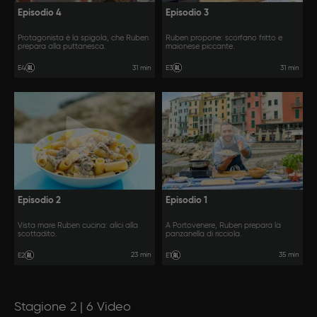
Episodio 4
Episodio 3
Protagonista è la spigola, che Ruben
Ruben propone: scorfano fritto e
prepara alla puttanesca.
maionese piccante.
31 min
31 min
E4
E3
Episodio 2
Episodio 1
Vista mare Ruben cucina: alici alla
A Portovenere, Ruben prepara la
scottadito.
panzanella di ricciola.
23 min
35 min
E2
E1
Stagione 2 | 6 Video