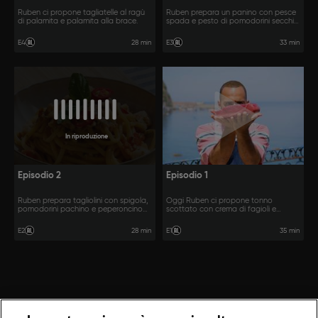
Ruben ci propone tagliatelle al ragù
Ruben prepara un panino con pesce
di palamita e palamita alla brace.
spada e pesto di pomodorini secchi e
fagiolini, e fileja con pesce spada e
zucchine.
28 min
33 min
E4
E3
In riproduzione
Episodio 2
Episodio 1
Ruben prepara tagliolini con spigola,
Oggi Ruben ci propone tonno
pomodorini pachino e peperoncino
scottato con crema di fagioli e
calabrese, e una frittura di paranza.
cipolle caramellate, e poi tartare di
tonno alla puttanesca.
28 min
35 min
E2
E1