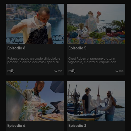
Episodio 6
Episodio 5
Ruben prepara un crudo di ricciola e
Oggi Ruben ci propone orata in
pesche, e anche dei ravioli ripieni di
vignarola, e orata al vapore con
ricciola.
insalata di patate.
34 min
34 min
E6
E5
Episodio 4
Episodio 3