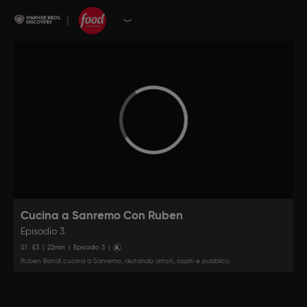
Cucina a Sanremo Con Ruben
Episodio 3
S
1
: E
3
|
22
min
|
Episodio 3
|
Ruben Bondì cucina a Sanremo, aiutando artisti, ospiti e pubblico