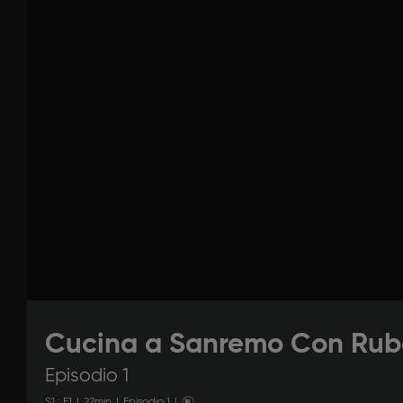
Cucina a Sanremo Con Ru
Episodio 1
S
1
: E
1
|
22
min
|
Episodio 1
|