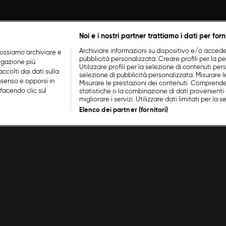
Noi e i nostri partner trattiamo i dati per forn
Archiviare informazioni su dispositivo e/o accederv
ossiamo archiviare e
pubblicità personalizzata. Creare profili per la p
vigazione più
Utilizzare profili per la selezione di contenuti perso
ccolti dai dati sulla
selezione di pubblicità personalizzata. Misurare l
nsenso e opporsi in
Misurare le prestazioni dei contenuti. Comprende
facendo clic sul
statistiche o la combinazione di dati provenienti 
migliorare i servizi. Utilizzare dati limitati per la 
Elenco dei partner (fornitori)
Con Ruben
/
Episodio 1
Cucin