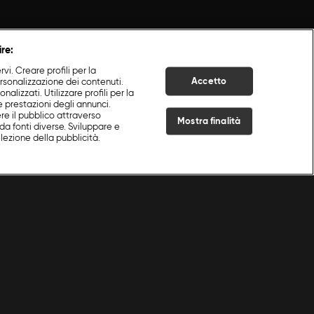
ire:
i. Creare profili per la
Accetto
ersonalizzazione dei contenuti.
nalizzati. Utilizzare profili per la
e prestazioni degli annunci.
re il pubblico attraverso
Mostra finalità
da fonti diverse. Sviluppare e
selezione della pubblicità.
Live Now
a a Sanremo Con Ruben
|
Episodio 1
|
S
1
:E
1