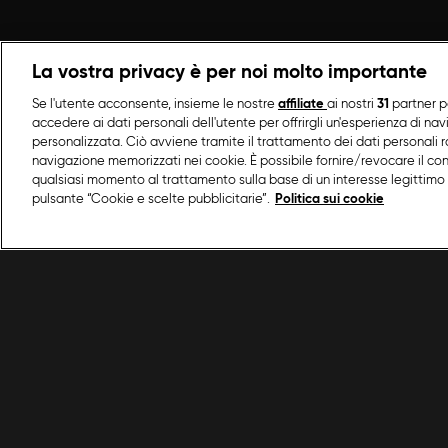
La vostra privacy è per noi molto importante
Se l'utente acconsente, insieme le nostre
affiliate
ai nostri
31
partner p
accedere ai dati personali dell'utente per offrirgli un'esperienza di na
personalizzata. Ciò avviene tramite il trattamento dei dati personali ra
navigazione memorizzati nei cookie. È possibile fornire/revocare il co
qualsiasi momento al trattamento sulla base di un interesse legittimo 
pulsante “Cookie e scelte pubblicitarie”.
Politica sui cookie
/
Programmi Food Network
/
Cucina a Sanremo 