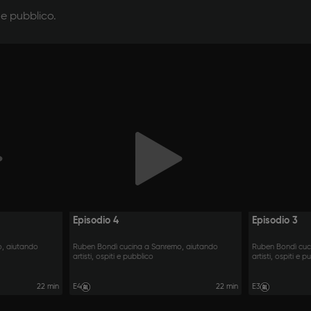
 e pubblico.
Episodio 4
Episodio 3
, aiutando
Ruben Bondì cucina a Sanremo, aiutando
Ruben Bondì cuc
artisti, ospiti e pubblico
artisti, ospiti e 
22 min
E4
22 min
E3