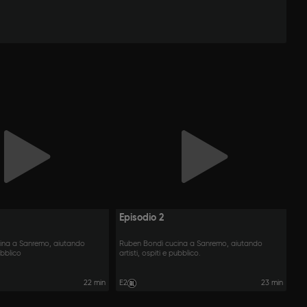
Episodio 2
ina a Sanremo, aiutando
Ruben Bondì cucina a Sanremo, aiutando
pubblico
artisti, ospiti e pubblico.
22 min
E2
23 min