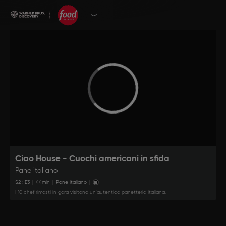
Ciao House - Cuochi americani in sfida
Pane italiano
S
2
: E
3
|
44
min
|
Pane italiano
|
I 10 chef rimasti in gara visitano un'autentica panetteria italiana.