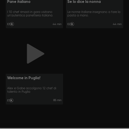
Pane italiano
Se lo dice la nonna
I 10 chef rimasti in gara visitano
Le nonne italiane insegnano a fare la
un'autentica panetteria italiana.
pasta a mano.
44 min
44 min
E3
E2
Welcome in Puglia!
Alex e Gabe accolgono 12 chef di
talento in Puglia
85 min
E1