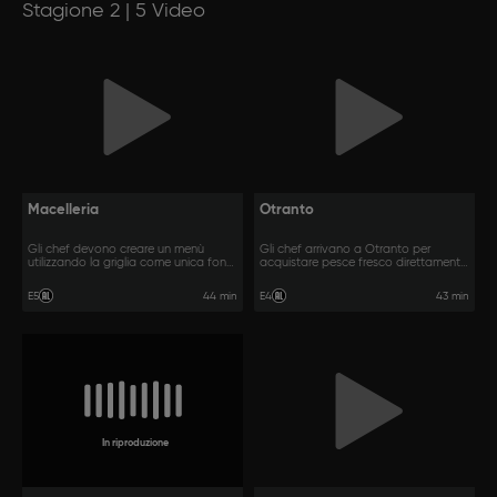
Stagione 2 | 5 Video
Macelleria
Otranto
Gli chef devono creare un menù
Gli chef arrivano a Otranto per
utilizzando la griglia come unica fonte
acquistare pesce fresco direttamente
di calore.
da un molo.
44 min
43 min
E5
E4
In riproduzione