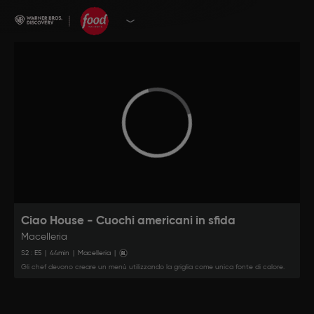
Ciao House - Cuochi americani in sfida
Macelleria
S
2
: E
5
|
44
min
|
Macelleria
|
Gli chef devono creare un menù utilizzando la griglia come unica fonte di calore.