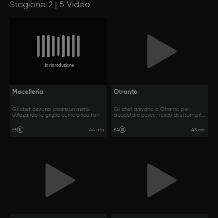
Stagione 2 | 5 Video
In riproduzione
Macelleria
Otranto
Gli chef devono creare un menù
Gli chef arrivano a Otranto per
utilizzando la griglia come unica fonte
acquistare pesce fresco direttamente
di calore.
da un molo.
44 min
43 min
E5
E4