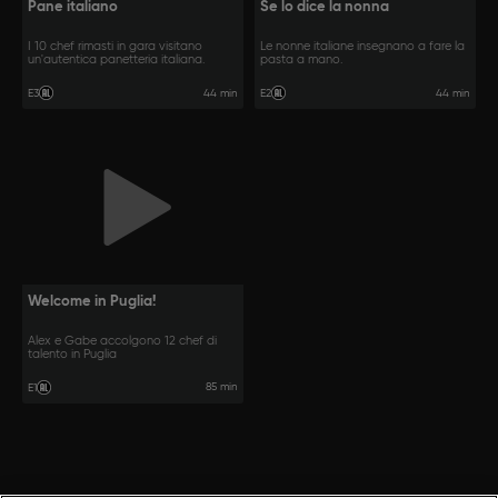
Pane italiano
Se lo dice la nonna
I 10 chef rimasti in gara visitano
Le nonne italiane insegnano a fare la
un'autentica panetteria italiana.
pasta a mano.
44 min
44 min
E3
E2
Welcome in Puglia!
Alex e Gabe accolgono 12 chef di
talento in Puglia
85 min
E1