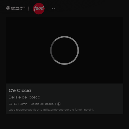
C'è Ciccia
Delizie del bosco
S
3
: E
2
|
31
min
|
Delizie del bosco
|
Luca prepara due ricette utilizzando castagne e funghi porcini.