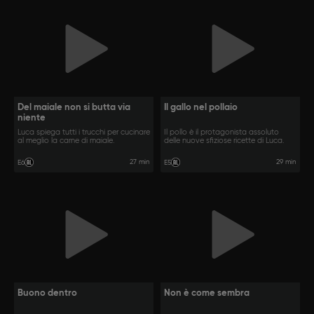
Del maiale non si butta via
Il gallo nel pollaio
niente
Luca spiega tutti i trucchi per cucinare
Il pollo è il protagonista assoluto
al meglio la carne di maiale.
delle nuove sfiziose ricette di Luca.
27 min
29 min
E6
E5
Buono dentro
Non è come sembra