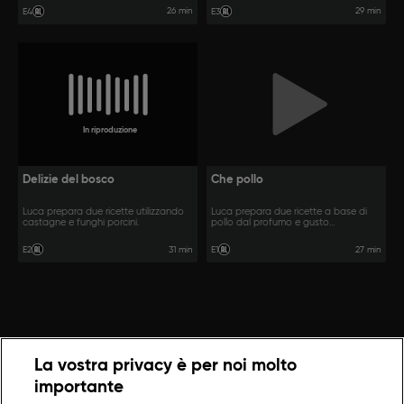
26 min
29 min
E4
E3
In riproduzione
Delizie del bosco
Che pollo
Luca prepara due ricette utilizzando
Luca prepara due ricette a base di
castagne e funghi porcini.
pollo dal profumo e gusto
sorprendente.
31 min
27 min
E2
E1
La vostra privacy è per noi molto
importante