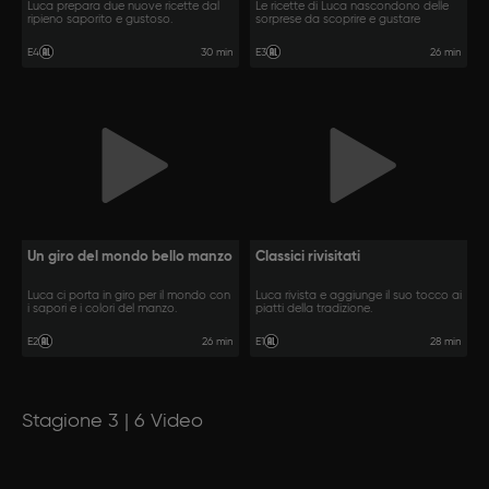
Luca prepara due nuove ricette dal
Le ricette di Luca nascondono delle
ripieno saporito e gustoso.
sorprese da scoprire e gustare
30 min
26 min
E4
E3
Un giro del mondo bello manzo
Classici rivisitati
Luca ci porta in giro per il mondo con
Luca rivista e aggiunge il suo tocco ai
i sapori e i colori del manzo.
piatti della tradizione.
26 min
28 min
E2
E1
Stagione 3 | 6 Video