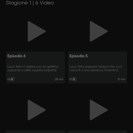
Stagione 1 | 6 Video
Episodio 6
Episodio 5
Luca Terni ci delizia con un galletto
Luca Terni prepara l'abbacchio con
ruspante e delle squisite polpette.
carciofi e una bistecca fiorentina.
28 min
31 min
E6
E5