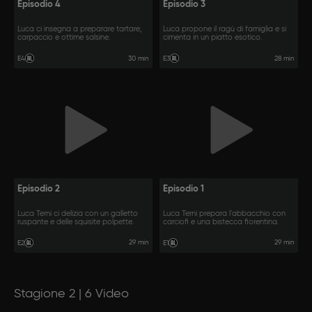
Episodio 4
Episodio 3
Luca ci insegna a preparare tartare,
Luca propone il ragù di famiglia e si
carpaccio e ottime salsine.
cimenta in un piatto esotico.
30 min
28 min
E4
E3
Episodio 2
Episodio 1
Luca Terni ci delizia con un galletto
Luca Terni prepara l'abbacchio con
ruspante e delle squisite polpette.
carciofi e una bistecca fiorentina.
29 min
29 min
E2
E1
Stagione 2 | 6 Video