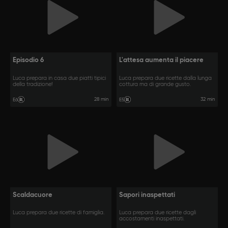
Episodio 6
L'attesa aumenta il piacere
Luca prepara in casa due piatti tipici
Luca prepara due ricette dalla lunga
della tradizione!
cottura ma di grande gusto.
28 min
32 min
E6
E5
Scaldacuore
Sapori inaspettati
Luca prepara due ricette di famiglia.
Luca prepara due ricette dagli
accostamenti inaspettati.