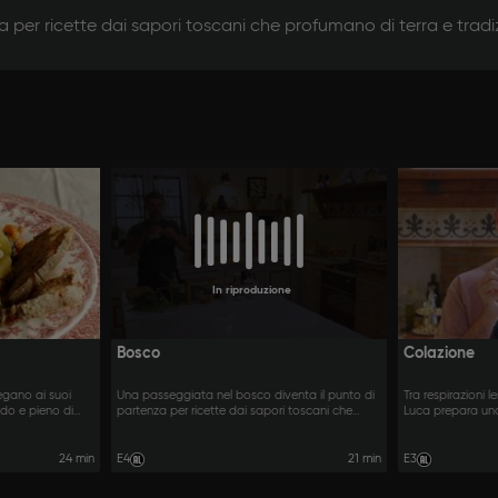
 per ricette dai sapori toscani che profumano di terra e tradi
In riproduzione
Bosco
Colazione
legano ai suoi
Una passeggiata nel bosco diventa il punto di
Tra respirazioni l
aldo e pieno di
partenza per ricette dai sapori toscani che
Luca prepara un
profumano di terra e tradizione.
energizzante, per
24 min
E4
21 min
E3