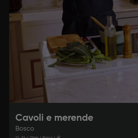
Cavoli e merende
Bosco
S
1
: E
4
|
21
min
|
Bosco
|