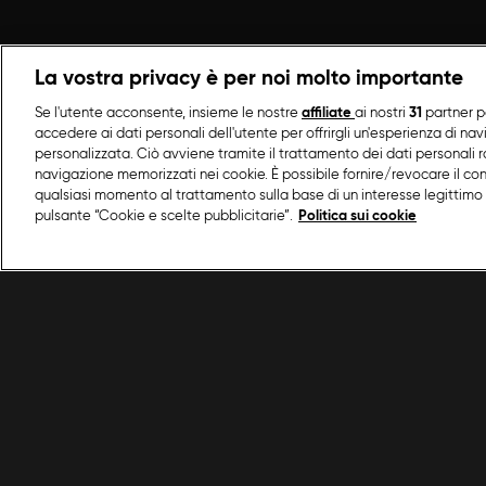
La vostra privacy è per noi molto importante
Se l'utente acconsente, insieme le nostre
affiliate
ai nostri
31
partner p
accedere ai dati personali dell'utente per offrirgli un'esperienza di na
personalizzata. Ciò avviene tramite il trattamento dei dati personali ra
navigazione memorizzati nei cookie. È possibile fornire/revocare il co
qualsiasi momento al trattamento sulla base di un interesse legittimo 
pulsante “Cookie e scelte pubblicitarie”.
Politica sui cookie
/
Programmi Food Network
/
Cavoli E Merende
/