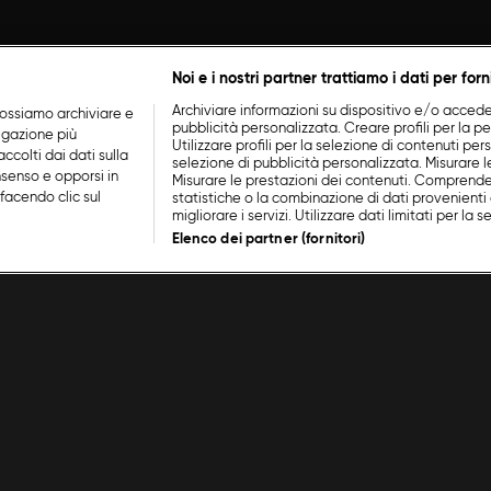
Noi e i nostri partner trattiamo i dati per forn
Archiviare informazioni su dispositivo e/o accederv
ossiamo archiviare e
pubblicità personalizzata. Creare profili per la p
vigazione più
Utilizzare profili per la selezione di contenuti perso
ccolti dai dati sulla
selezione di pubblicità personalizzata. Misurare l
nsenso e opporsi in
Misurare le prestazioni dei contenuti. Comprende
facendo clic sul
statistiche o la combinazione di dati provenienti 
migliorare i servizi. Utilizzare dati limitati per la 
Elenco dei partner (fornitori)
Bosco
Cavoli