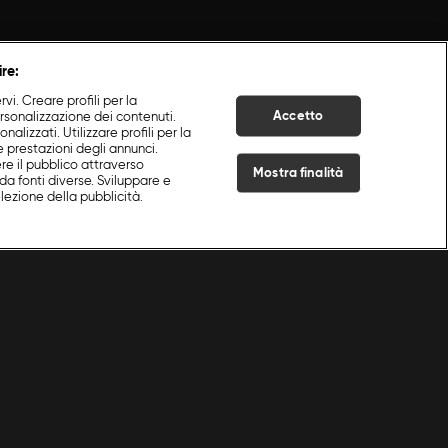
ire:
i. Creare profili per la
Accetto
ersonalizzazione dei contenuti.
nalizzati. Utilizzare profili per la
e prestazioni degli annunci.
re il pubblico attraverso
Mostra finalità
da fonti diverse. Sviluppare e
selezione della pubblicità.
Live Now
 e merende
|
Bosco
|
S
1
:E
4