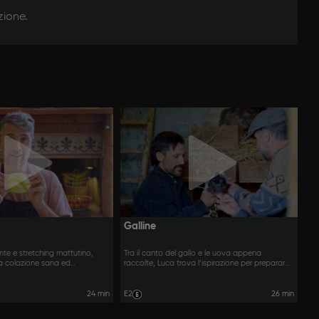
zione.
Galline
ente e stretching mattutino,
Tra il canto del gallo e le uova appena
a colazione sana ed
raccolte, Luca trova l’ispirazione per preparare
fetta per iniziare la giornata.
ricette sincere, autentiche e dal sapore
familiare.
24 min
E2
26 min