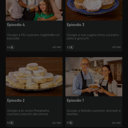
Episodio 4
Episodio 3
Giorgio e Flò cucinano tagliatelle col
Giorgio e sua cugina Anna cucinano:
baccalà.
pitta e gnocchi
42 min
43 min
E4
E3
Episodio 2
Episodio 1
Giorgio e la vicina Margherita
Giorgio e Natalia cucinano dromsat e
cucinano biscotti alla panna.
tiramisù.
44 min
44 min
E2
E1