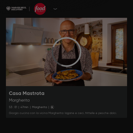
Casa Mastrota
Margherita
S
3
: E
1
|
47
min
|
Margherita
|
Giorgio cucina con la vicina Margherita: lagane e ceci, frittelle e pesche dolci.