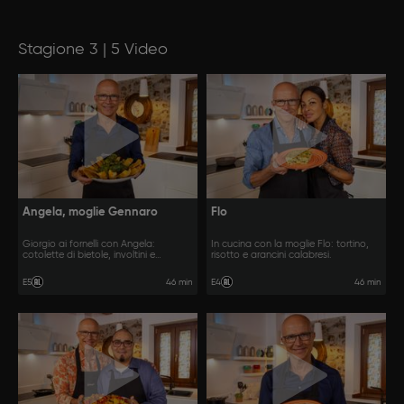
Stagione 3 | 5 Video
Angela, moglie Gennaro
Flo
Giorgio ai fornelli con Angela:
In cucina con la moglie Flo: tortino,
cotolette di bietole, involtini e
risotto e arancini calabresi.
crostata.
46 min
46 min
E5
E4