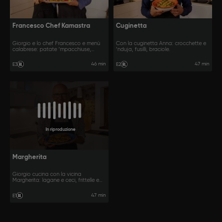
Francesco Chef Kamastra
Cuginetta
Giorgio e lo chef Francesco e menù
Con la cuginetta Anna: crocchette e
calabrese: patate ’mpacchiuse,
’nduja, fusilli, braciole.
filatelli, polpette.
46 min
47 min
E3
E2
In riproduzione
Margherita
Giorgio cucina con la vicina
Margherita: lagane e ceci, frittelle e
pesche dolci.
47 min
E1