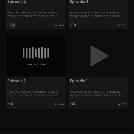
Episodio 4
Episodio 3
Assunta nel suo ristorante realizza
Assunta nel suo ristorante realizza
magie: portare il mare nel cuore di
magie: portare il mare nel cuore di
Napoli.
Napoli.
43 min
42 min
E4
E3
In riproduzione
Episodio 2
Episodio 1
Assunta nel suo ristorante realizza
Assunta nel suo ristorante realizza
magie: portare il mare nel cuore di
magie: portare il mare nel cuore di
Napoli.
Napoli.
40 min
41 min
E2
E1