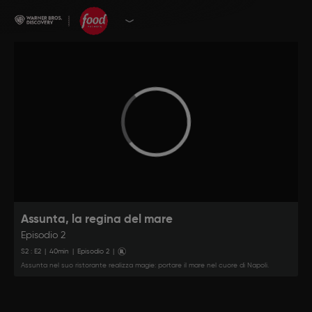
Assunta, la regina del mare
Episodio 2
S
2
: E
2
|
40
min
|
Episodio 2
|
Assunta nel suo ristorante realizza magie: portare il mare nel cuore di Napoli.