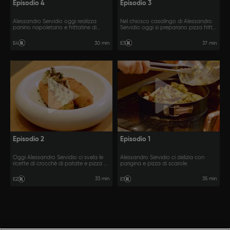
Episodio 4
Episodio 3
Alessandro Servidio oggi realizza
Nel chiosco casalingo di Alessandro
panino napoletano e frittatine di
Servidio oggi si preparano pizza fritta
pasta.
e wrap alla genovese.
30 min
37 min
E4
E3
Episodio 2
Episodio 1
Oggi Alessandro Servidio ci svela le
Alessandro Servidio ci delizia con
ricette di crocchè di patate e pizza a
parigina e pizza di scarole.
portafoglio.
33 min
35 min
E2
E1