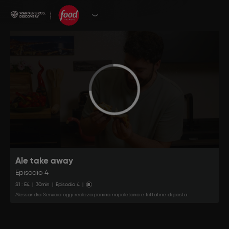
Ale take away
Episodio 4
S
1
: E
4
|
30
min
|
Episodio 4
|
Alessandro Servidio oggi realizza panino napoletano e frittatine di pasta.