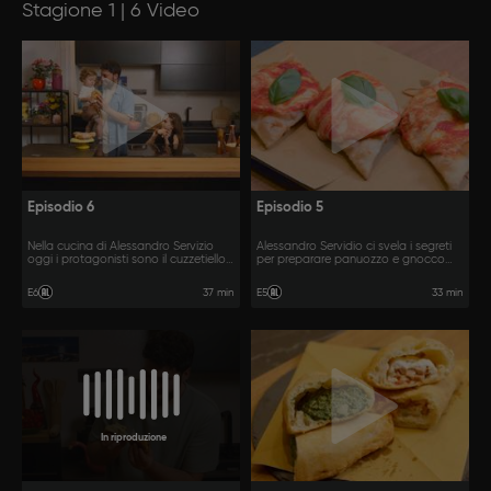
Stagione 1 | 6 Video
Episodio 6
Episodio 5
Nella cucina di Alessandro Servizio
Alessandro Servidio ci svela i segreti
oggi i protagonisti sono il cuzzetiello
per preparare panuozzo e gnocco
di pane cafone con polpette e le
fritto.
graffe.
37 min
33 min
E6
E5
In riproduzione