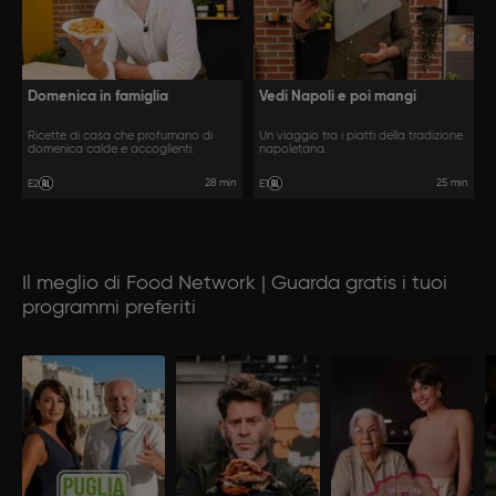
Domenica in famiglia
Vedi Napoli e poi mangi
Ricette di casa che profumano di
Un viaggio tra i piatti della tradizione
domenica calde e accoglienti.
napoletana.
28 min
25 min
E2
E1
Il meglio di Food Network | Guarda gratis i tuoi
programmi preferiti