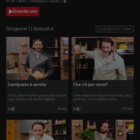
S
1
: E
6
|
26
min
|
L’antipasto è servito
|
Guarda ora
Stagione 1 | Episodi 4
Guarda tutti i video
L’antipasto è servito
Che c’è per cena?
Tante idee e ricette golose per iniziare
Idee semplici e saporite per una cena
ogni pranzo nel modo migliore
gustosa, con e senza carne.
26 min
27 min
E6
E5