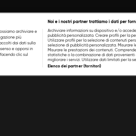
Noi e i nostri partner trattiamo i dati per forn
Archiviare informazioni su dispositivo e/o accederv
ossiamo archiviare e
pubblicità personalizzata. Creare profili per la p
vigazione più
Utilizzare profili per la selezione di contenuti perso
ccolti dai dati sulla
selezione di pubblicità personalizzata. Misurare l
nsenso e opporsi in
Misurare le prestazioni dei contenuti. Comprende
facendo clic sul
statistiche o la combinazione di dati provenienti 
migliorare i servizi. Utilizzare dati limitati per la 
Elenco dei partner (fornitori)
a
/
Episodio 4
A Tavo