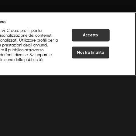
ire:
i. Creare profili per la
Accetto
ersonalizzazione dei contenuti.
nalizzati. Utilizzare profili per la
e prestazioni degli annunci.
re il pubblico attraverso
Mostra finalità
da fonti diverse. Sviluppare e
selezione della pubblicità.
Live Now
la Con Csaba
|
Episodio 4
|
S
1
:E
4