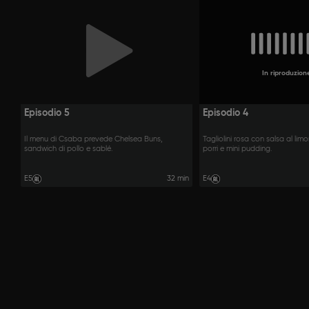
In riproduzion
Episodio 5
Episodio 4
Il menu di Csaba prevede Chelsea Buns,
Tagliolini rosa con salsa al lim
sandwich di pollo e sablé.
porri e mini pudding.
E5
32 min
E4