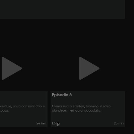
Episodio 6
verdure, uova con radicchio e
Crema zucca e finferli, branzino in salsa
zucca.
olandese, meringa al cioccolato.
24 min
E6
25 min