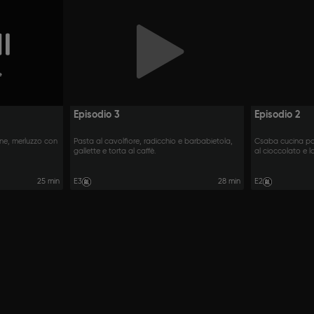
e
Episodio 3
Episodio 2
one, merluzzo con
Pasta al cavolfiore, radicchio e barbabietola,
Csaba cucina pas
gallette e torta al caffè.
al cioccolato e 
25 min
E3
28 min
E2