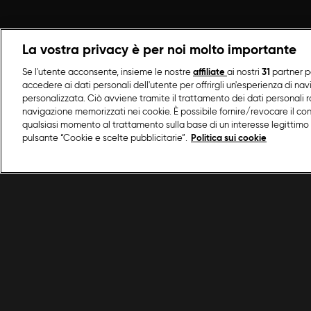
La vostra privacy è per noi molto importante
Se l'utente acconsente, insieme le nostre
affiliate
ai nostri
31
partner p
accedere ai dati personali dell'utente per offrirgli un'esperienza di na
personalizzata. Ciò avviene tramite il trattamento dei dati personali ra
navigazione memorizzati nei cookie. È possibile fornire/revocare il co
qualsiasi momento al trattamento sulla base di un interesse legittimo 
pulsante “Cookie e scelte pubblicitarie”.
Politica sui cookie
/
Programmi Food Network
/
A Tavola Con Csab