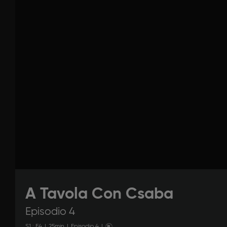
A Tavola Con Csaba
Episodio 4
S
1
: E
4
|
25
min
|
Episodio 4
|