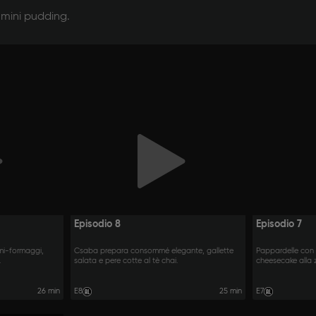
e mini pudding.
Episodio 8
Episodio 7
umi-formaggi,
Csaba prepara consommé elegante, gallette
Pappardelle con 
.
salata e pere cotte al tè chai.
cheesecake alla 
26 min
E8
25 min
E7