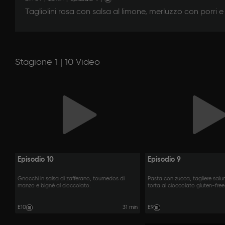
Tagliolini rosa con salsa al limone, merluzzo con porri 
Stagione 1 | 10 Video
Episodio 10
Episodio 9
Gnocchi in salsa di zafferano, tournedos di
Pasta con zucca, tagliere sal
manzo e bignè al cioccolato.
torta al cioccolato gluten-free
E10
31 min
E9