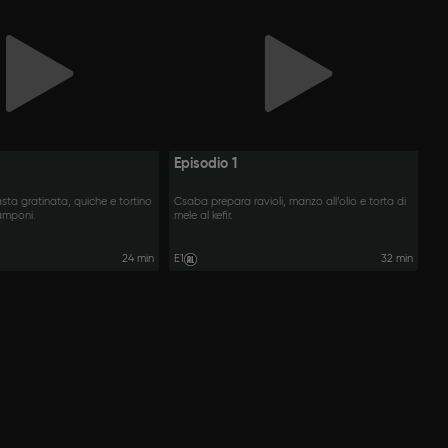
Episodio 1
ta gratinata, quiche e tortino
Csaba prepara ravioli, manzo all’olio e torta di
lamponi.
mele al kefir.
24 min
E1
32 min