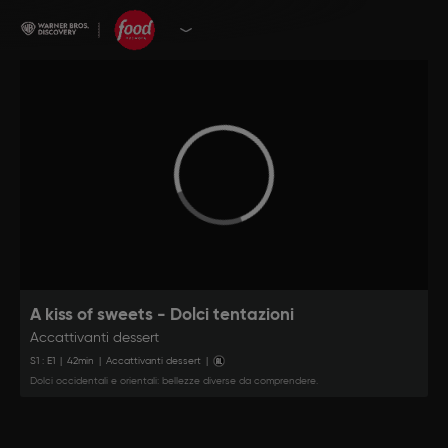
A kiss of sweets - Dolci tentazioni
Accattivanti dessert
S
1
: E
1
|
42
min
|
Accattivanti dessert
|
Dolci occidentali e orientali: bellezze diverse da comprendere.