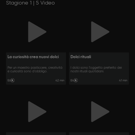
Stagione 1 | 5 Video
La curiosità crea nuovi dolci
Dolci rituali
Per un maestro pasticcere, creatività
I dolci sono l'oggetto preferito dei
e curiosità sono d'obbligo.
nostri rituali quotidiani.
42 min
41 min
E6
E4