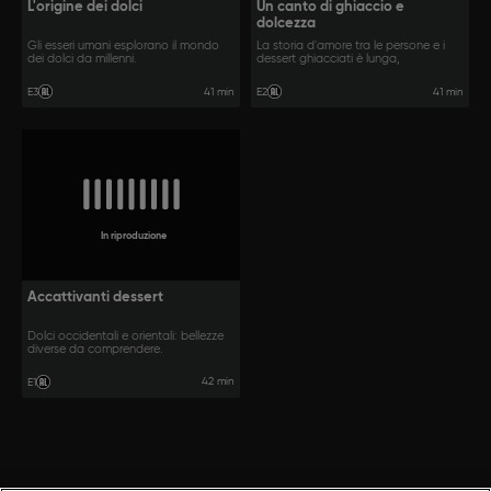
L'origine dei dolci
Un canto di ghiaccio e
dolcezza
Gli esseri umani esplorano il mondo
La storia d'amore tra le persone e i
dei dolci da millenni.
dessert ghiacciati è lunga,
41 min
41 min
E3
E2
In riproduzione
Accattivanti dessert
Dolci occidentali e orientali: bellezze
diverse da comprendere.
42 min
E1