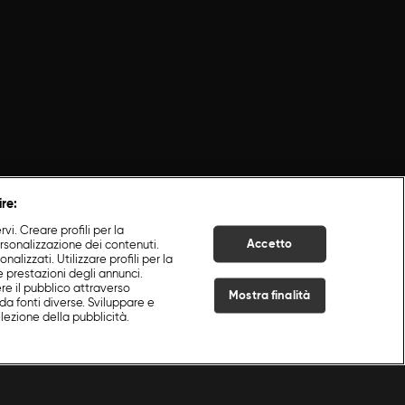
ire:
i. Creare profili per la
Accetto
ersonalizzazione dei contenuti.
nalizzati. Utilizzare profili per la
e prestazioni degli annunci.
re il pubblico attraverso
Mostra finalità
da fonti diverse. Sviluppare e
selezione della pubblicità.
Live Now