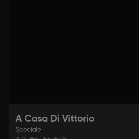
A Casa Di Vittorio
Speciale
S
1
: E
1
|
49
min
|
Speciale
|