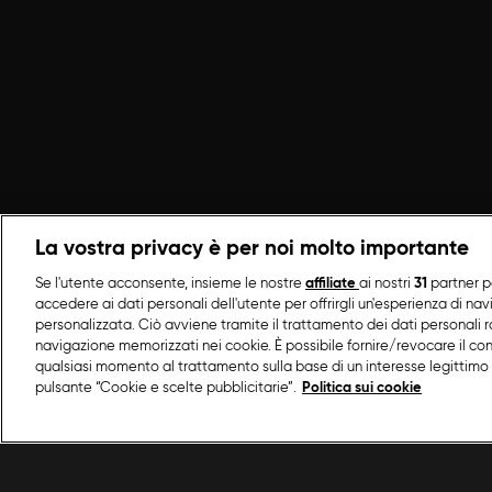
La vostra privacy è per noi molto importante
Se l'utente acconsente, insieme le nostre
affiliate
ai nostri
31
partner p
accedere ai dati personali dell'utente per offrirgli un'esperienza di na
personalizzata. Ciò avviene tramite il trattamento dei dati personali ra
navigazione memorizzati nei cookie. È possibile fornire/revocare il co
qualsiasi momento al trattamento sulla base di un interesse legittimo 
pulsante “Cookie e scelte pubblicitarie”.
Politica sui cookie