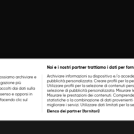
Noi e i nostri partner trattiamo i dati per forn
Archiviare informazioni su dispositivo e/o accederv
ossiamo archiviare e
pubblicità personalizzata. Creare profili per la p
vigazione più
Utilizzare profili per la selezione di contenuti perso
ccolti dai dati sulla
selezione di pubblicità personalizzata. Misurare l
nsenso e opporsi in
Misurare le prestazioni dei contenuti. Comprende
facendo clic sul
statistiche o la combinazione di dati provenienti 
migliorare i servizi. Utilizzare dati limitati per la 
Elenco dei partner (fornitori)