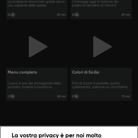
La tradizione ritrova brio grazie ad un
I formaggi oggi la faranno da
uso sapiente delle spezie.
padrone nel menù di Vittorio!
29 min
29 min
E4
E3
Menu completo
Colori di Sicilia
L'uovo è uno dei protagonisti della
Fiori di zucca in pastella, pasta
puntata, insieme a burrata e
calamarata, salmone su crocchetta.
bottarga.
28 min
31 min
E2
E1
La vostra privacy è per noi molto