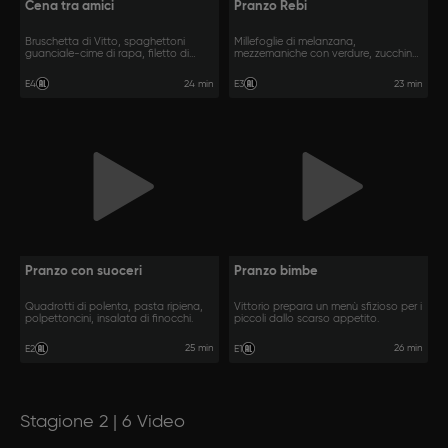
Cena tra amici
Pranzo Rebi
Bruschetta di Vitto, spaghettoni
Millefoglie di melanzana,
guanciale-cime di rapa, filetto di
mezzemaniche con verdure, zucchina
maiale.
tonda ripiena.
24 min
23 min
E4
E3
Pranzo con suoceri
Pranzo bimbe
Quadrotti di polenta, pasta ripiena,
Vittorio prepara un menù sfizioso per i
polpettoncini, insalata di finocchi.
piccoli dallo scarso appetito.
25 min
26 min
E2
E1
Stagione 2 | 6 Video