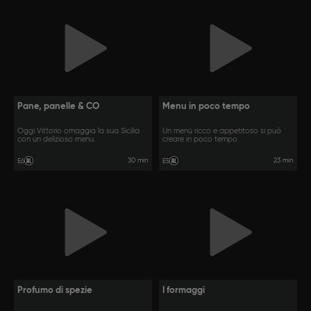
Pane, panelle & CO
Menu in poco tempo
Oggi Vittorio omaggia la sua Sicilia
Un menù ricco e appetitoso si può
con un delizioso menu.
creare in poco tempo.
30 min
23 min
E6
E5
Profumo di spezie
I formaggi