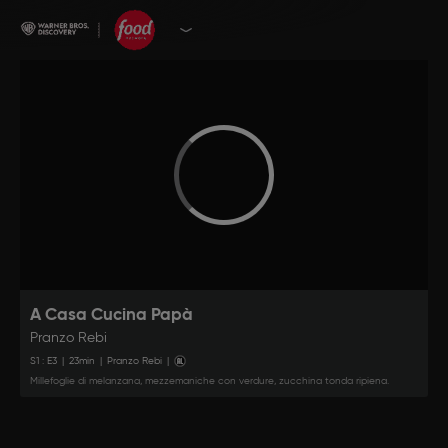
A Casa Cucina Papà
Pranzo Rebi
S
1
: E
3
|
23
min
|
Pranzo Rebi
|
Millefoglie di melanzana, mezzemaniche con verdure, zucchina tonda ripiena.