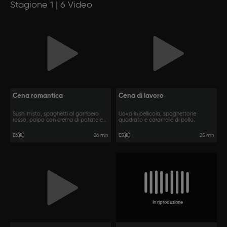
Stagione 1 | 6 Video
Cena romantica
Cena di lavoro
Sushi misto, spaghetti al gambero
Uova in pellicola, spaghettone
rosso, polpo con crema di patate e
quadrato e caramelle di pollo.
porri.
26 min
25 min
E6
E5
In riproduzione