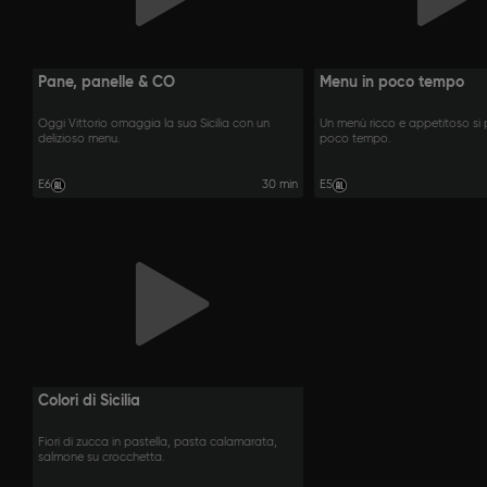
Pane, panelle & CO
Menu in poco tempo
Oggi Vittorio omaggia la sua Sicilia con un
Un menù ricco e appetitoso si 
delizioso menu.
poco tempo.
E6
30 min
E5
Colori di Sicilia
Fiori di zucca in pastella, pasta calamarata,
salmone su crocchetta.