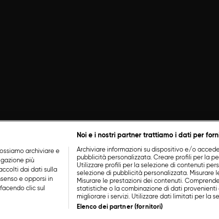
Noi e i nostri partner trattiamo i dati per forn
Archiviare informazioni su dispositivo e/o accederv
ossiamo archiviare e
pubblicità personalizzata. Creare profili per la p
vigazione più
Utilizzare profili per la selezione di contenuti perso
ccolti dai dati sulla
selezione di pubblicità personalizzata. Misurare l
nsenso e opporsi in
Misurare le prestazioni dei contenuti. Comprende
facendo clic sul
statistiche o la combinazione di dati provenienti 
migliorare i servizi. Utilizzare dati limitati per la 
Elenco dei partner (fornitori)