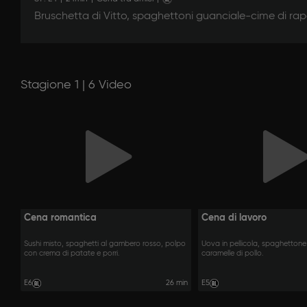
Bruschetta di Vitto, spaghettoni guanciale-cime di rapa,
Stagione 1 | 6 Video
Cena romantica
Cena di lavoro
Sushi misto, spaghetti al gambero rosso, polpo
Uova in pellicola, spaghetton
con crema di patate e porri.
caramelle di pollo.
E6
26 min
E5