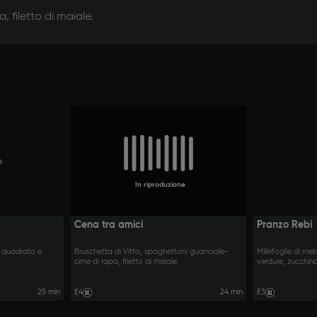
 filetto di maiale.
In riproduzione
Cena tra amici
Pranzo Rebi
e quadrato e
Bruschetta di Vitto, spaghettoni guanciale-
Millefoglie di m
cime di rapa, filetto di maiale.
verdure, zucchin
25 min
E4
24 min
E3