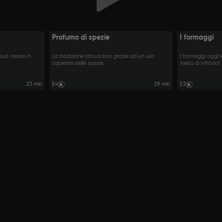
Profumo di spezie
I formaggi
può creare in
La tradizione ritrova brio grazie ad un uso
I formaggi oggi 
sapiente delle spezie.
menù di Vittorio!
23 min
E4
29 min
E3