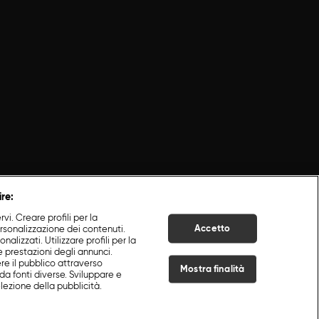
ire:
i. Creare profili per la
Accetto
ersonalizzazione dei contenuti.
nalizzati. Utilizzare profili per la
e prestazioni degli annunci.
re il pubblico attraverso
Mostra finalità
da fonti diverse. Sviluppare e
selezione della pubblicità.
Live Now