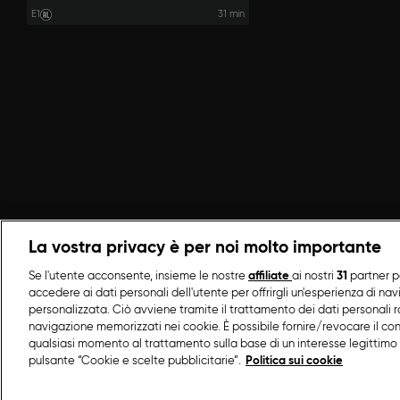
E1
31 min
La vostra privacy è per noi molto importante
Se l'utente acconsente, insieme le nostre
affiliate
ai nostri
31
partner p
accedere ai dati personali dell'utente per offrirgli un'esperienza di na
personalizzata. Ciò avviene tramite il trattamento dei dati personali ra
navigazione memorizzati nei cookie. È possibile fornire/revocare il co
qualsiasi momento al trattamento sulla base di un interesse legittimo 
pulsante “Cookie e scelte pubblicitarie”.
Politica sui cookie