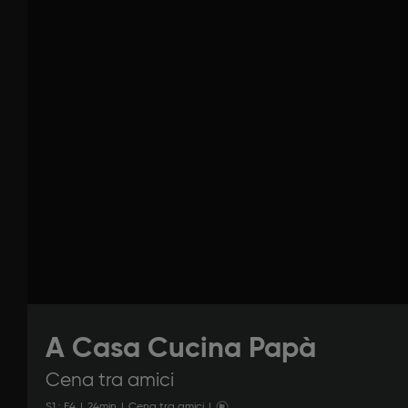
A Casa Cucina Papà
Cena tra amici
S
1
: E
4
|
24
min
|
Cena tra amici
|