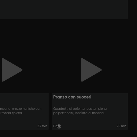
Pranzo con suoceri
elanzana, mezzemaniche con
Quadrotti di polenta, pasta ripiena,
a tonda ripiena.
polpettoncini, insalata di finocchi.
23 min
E2
25 min