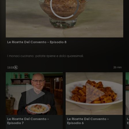
Le Ricette Del Convento - Episodio 8
I monaci cucinano: patate ripiene e dolci quaresimali.
26 min
S8
:
E8
Le Ricette Del Convento -
Le Ricette Del Convento -
L
Episodio 7
Episodio 6
E