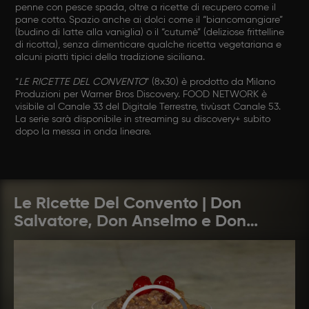
penne con pesce spada, oltre a ricette di recupero come il
pane cotto. Spazio anche ai dolci come il “biancomangiare”
(budino di latte alla vaniglia) o il “cutumè” (deliziose frittelline
di ricotta), senza dimenticare qualche ricetta vegetariana e
alcuni piatti tipici della tradizione siciliana.
“
LE RICETTE DEL CONVENTO
” (8x30) è prodotto da Milano
Produzioni per Warner Bros Discovery. FOOD NETWORK è
visibile al Canale 33 del Digitale Terrestre, tivùsat Canale 53.
La serie sarà disponibile in streaming su discovery+ subito
dopo la messa in onda lineare.
Le Ricette Del Convento | Don
Salvatore, Don Anselmo e Don
Riccardo cucinano squisiti peccati
di gola