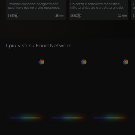
I monaci cucinano: spaghetti con
Dolcezza e semplicità monastica:
O
zucchine e riso nero alla messinese.
frittata di ricotta e crostata al gelo.
a
25 min
26 min
S8
:
E7
S8
:
E6
S
I più visti su Food Network