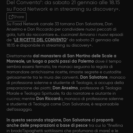
Del Convento": da sabato 21 gennaio alle 18.15
su Food Network e in streaming su discovery+.
Share
Su Food Network canale 33 tornano Don Salvatore, Don
Anselmo e Don Riccardo per condividere nuovi peccati di
gola, tutti da raccontare e... cucinare! Arrivano i nuovi episodi
de “
LE RICETTE DEL CONVENTO
” da sabato 21 gennaio alle
18:15 e disponibile in streaming su discovery+.
Direttamente
dal monastero di San Martino delle Scale a
Monreale, un luogo a pochi passi da Palermo
dove il tempo
sembra essersi fermato, tre monaci seguono la regola di
tramandare antichissime ricette, rimaste segrete e custodite
gelosamente tra le mura dei conventi.
Don Salvatore
, monaco
di professione solenne e studente di Teologia, si occupa della
preparazione dei piatti;
Don Anselmo
, professore di Teologia
Morale e Teologia Spirituale, fa da narratore e aiutante in
cucina; mentre
Don Riccard
o, monaco di professione solenne
e studente di Teologia come Don Salvatore, è responsabile
dell’assaggio.
In questa seconda stagione, Don Salvatore ci proporrà
anche delle preparazioni a base di pesce
tra cui la “finellina
in brodo"(spaghetti sottilissimi che profumano di mare) e le