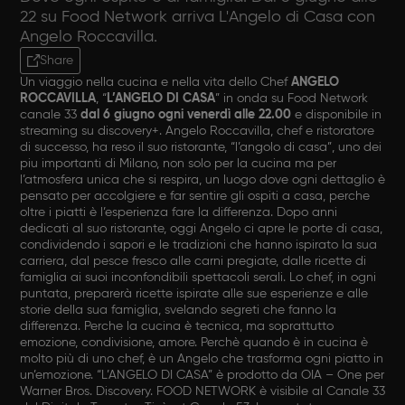
22 su Food Network arriva L'Angelo di Casa con
Angelo Roccavilla.
Share
Un viaggio nella cucina e nella vita dello Chef
ANGELO
ROCCAVILLA
, “
L’ANGELO DI CASA
” in onda su Food Network
canale 33
dal 6 giugno ogni venerdì alle 22.00
e disponibile in
streaming su discovery+. Angelo Roccavilla, chef e ristoratore
di successo, ha reso il suo ristorante, “l’angolo di casa”, uno dei
piu importanti di Milano, non solo per la cucina ma per
l’atmosfera unica che si respira, un luogo dove ogni dettaglio è
pensato per accolgiere e far sentire gli ospiti a casa, perche
oltre i piatti è l’esperienza fare la differenza. Dopo anni
dedicati al suo ristorante, oggi Angelo ci apre le porte di casa,
condividendo i sapori e le tradizioni che hanno ispirato la sua
carriera, dal pesce fresco alle carni pregiate, dalle ricette di
famiglia ai suoi inconfondibili spettacoli serali. Lo chef, in ogni
puntata, preparerà ricette ispirate alle sue esperienze e alle
storie della sua famiglia, svelando segreti che fanno la
differenza. Perche la cucina è tecnica, ma soprattutto
emozione, condivisione, amore. Perchè quando è in cucina è
molto più di uno chef, è un Angelo che trasforma ogni piatto in
un’emozione. “L’ANGELO DI CASA” è prodotto da OIA – One per
Warner Bros. Discovery. FOOD NETWORK è visibile al Canale 33