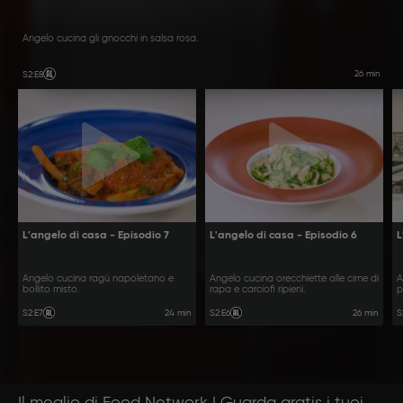
Angelo cucina gli gnocchi in salsa rosa.
26 min
S2
:
E8
L'angelo di casa - Episodio 7
L'angelo di casa - Episodio 6
L
Angelo cucina ragù napoletano e
Angelo cucina orecchiette alle cime di
A
bollito misto.
rapa e carciofi ripieni.
p
24 min
26 min
S2
:
E7
S2
:
E6
S