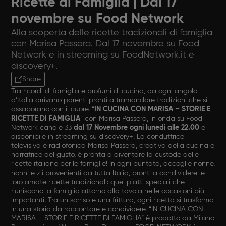
Ricette di Famiglia | Dal 17
novembre su Food Network
Alla scoperta delle ricette tradizionali di famiglia
con Marisa Passera. Dal 17 novembre su Food
Network e in streaming su FoodNetwork.it e
discovery+.
Share
Tra ricordi di famiglia e profumi di cucina, da ogni angolo
d’Italia arrivano parenti pronti a tramandare tradizioni che si
assaporano con il cuore. “
IN CUCINA CON MARISA – STORIE E
RICETTE DI FAMIGLIA
” con Marisa Passera, in onda su Food
Network canale 33
dal 17 Novembre ogni lunedì alle 22.00
e
disponibile in streaming su discovery+. La conduttrice
televisiva e radiofonica Marisa Passera, creativa della cucina e
narratrice del gusto, è pronta a diventare la custode delle
ricette italiane per le famiglie! In ogni puntata, accoglie nonne,
nonni e zii provenienti da tutta Italia, pronti a condividere le
loro amate ricette tradizionali: quei piatti speciali che
riuniscono la famiglia attorno alla tavola nelle occasioni più
importanti. Tra un sorriso e una frittura, ogni ricetta si trasforma
in una storia da raccontare e condividere. “IN CUCINA CON
MARISA – STORIE E RICETTE DI FAMIGLIA” è prodotto da Milano