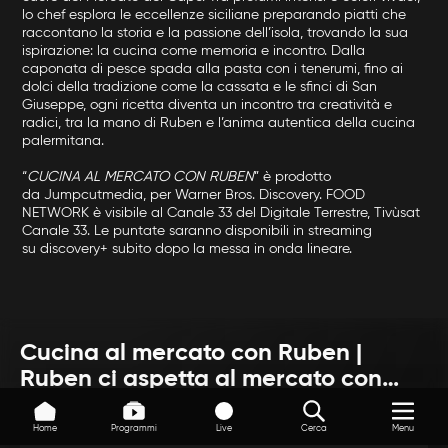
lo chef esplora le eccellenze siciliane preparando piatti che
raccontano la storia e la passione dell’isola, trovando la sua
ispirazione: la cucina come memoria e incontro. Dalla
caponata di pesce spada alla pasta con i tenerumi, fino ai
dolci della tradizione come la cassata e le sfinci di San
Giuseppe, ogni ricetta diventa un incontro tra creatività e
radici, tra la mano di Ruben e l’anima autentica della cucina
palermitana.
“
CUCINA AL MERCATO CON RUBEN
” è prodotto
da Jumpcutmedia, per Warner Bros. Discovery. FOOD
NETWORK è visibile al Canale 33 del Digitale Terrestre, Tivùsat
Canale 33. Le puntate saranno disponibili in streaming
su discovery+ subito dopo la messa in onda lineare.
Cucina al mercato con Ruben |
Ruben ci aspetta al mercato con
deliziose ricette!
Home
Programmi
Live
Cerca
Menu