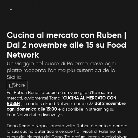
Cucina al mercato con Ruben |
Dal 2 novembre alle 15 su Food
Network
Un viaggio nel cuore di Palermo, dove ogni
piatto racconta l’anima più autentica della
Sicilia.
Share
Per Ruben Bondì la cucina è un vero giro d’Italia... Tra i
mercati, ovviamente! Torna “
CUCINA AL MERCATO CON
RUBEN
”, in onda su Food Network canale 33
dal 2 novembre
ogni domenica alle 15:00
e disponibile in streaming su
FoodNetwork.it e discovery+.
Dopo Roma e Napoli, questa volta Ruben è pronto a portare
la sua cucina autentica e verace tra i vicoli di Palermo, nel
cuore del Mercato del Capo. Tra profumi intensi e colori vivaci,